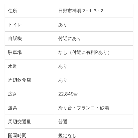
住所
日野市神明２-１３-２
トイレ
あり
自販機
付近にあり
駐車場
なし（付近に有料Pあり）
水道
あり
周辺飲食店
あり
広さ
22,849㎡
遊具
滑り台・ブランコ・砂場
周辺交通量
普通
開園時間
規定なし