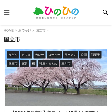
HOME
>
おでかけ
>
国立市
>
国立市
うどん
カフェ
カレー
コーヒー
ラーメン
公園
和菓子
国立市
家具
桜
特集・まとめ
立川市