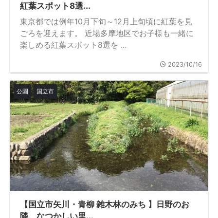
紅葉スポット8選...
東京都では例年10月下旬～12月上旬頃に紅葉を見
ごろを迎えます。 近場多摩地区でお子様も一緒に
楽しめる紅葉スポット8選を ...
2023/10/16
公園
国立市
【国立市矢川・青柳 雑木林のみち 】日野のお
隣、なつかしい里...