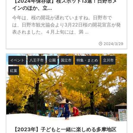
【2024年保存版】桜スポット13選！日野市メ
インのほか、立...
今年は、桜の開花が遅れていますね。日野市で
は、日野市観光協会より3月22日桜の開花宣言が発
表されました。４月上旬には、満 ...
2024/3/29
イベント
八王子市
公園
国立市
特集・まとめ
立川市
紅葉
【2023年】子どもと一緒に楽しめる多摩地区