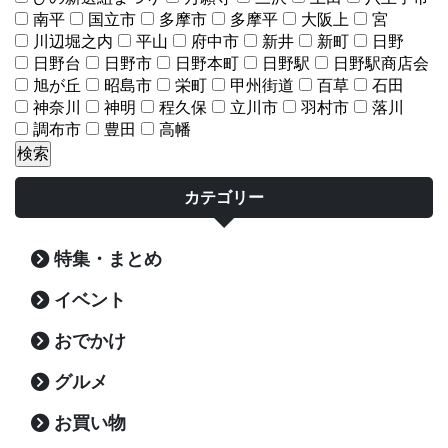
南平
国立市
多摩市
多摩平
大阪上
宮
川辺堀之内
平山
府中市
新井
新町
日野
日野台
日野市
日野本町
日野駅
日野駅商店会
旭が丘
昭島市
栄町
甲州街道
百草
石田
神奈川
神明
程久保
立川市
羽村市
落川
調布市
豊田
高幡
カテゴリー
特集・まとめ
イベント
おでかけ
グルメ
お買い物