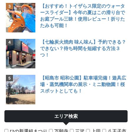
【おすすめ！トイザらス限定のウォータ
ースライダー】今年の夏はこの滑り台で
お庭プール三昧！使用レビュー！折りた
たみも可能！
【七輪炭火焼肉 味ん味ん】予約できる？
できない？待ち時間を短縮する方法３
つ！
【昭島市 昭和公園】駐車場完備！遊具広
場・蒸気機関車の展示・ミニ動物園！桜
スポットとしても！
エリア検索
ひの新選組まつり
万願寺
三沢
上田
八王子市