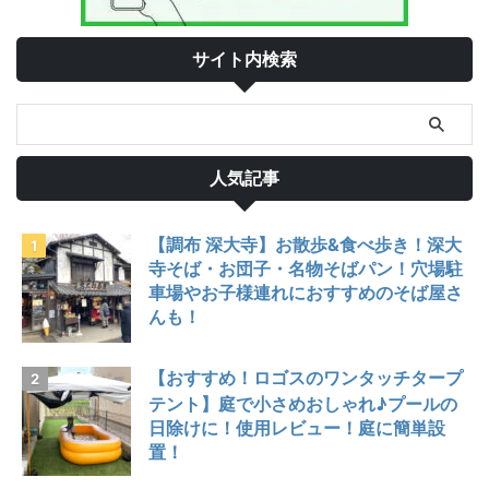
サイト内検索
人気記事
【調布 深大寺】お散歩&食べ歩き！深大
寺そば・お団子・名物そばパン！穴場駐
車場やお子様連れにおすすめのそば屋さ
んも！
【おすすめ！ロゴスのワンタッチタープ
テント】庭で小さめおしゃれ♪プールの
日除けに！使用レビュー！庭に簡単設
置！