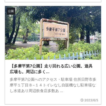
公園
【多摩平第7公園】走り回れる広い公園。遊具
広場も。周辺に多く...
多摩平第7公園へのアクセス・駐車場 住所日野市多
摩平１丁目８−１４トイレなし自販機なし駐車場な
し水道あり周辺飲食店多数あ ...
2023/6/5