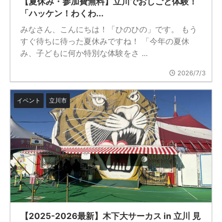
【夏休み・参加費無料】立川でおしごと体験！
「ハッケン！わくわ...
みなさん、こんにちは！「ひのひの」です。 もう
すぐ待ちに待った夏休みですね！ 「今年の夏休
み、子どもに何か特別な体験をさ ...
2026/7/3
イベント
立川市
【2025-2026最新】木下大サーカス in 立川 見