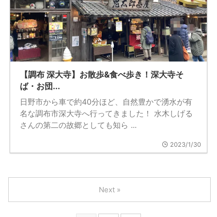
【調布 深大寺】お散歩&食べ歩き！深大寺そ
ば・お団...
日野市から車で約40分ほど、自然豊かで湧水が有
名な調布市深大寺へ行ってきました！ 水木しげる
さんの第二の故郷としても知ら ...
2023/1/30
Next »