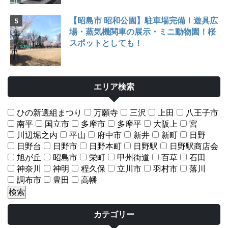
【昭島市 昭和公園】駐車場完備！遊具広
場・蒸気機関車の展示・ミニ動物園！桜
スポットとしても！
エリア検索
ひの新選組まつり
万願寺
三沢
上田
八王子市
南平
国立市
多摩市
多摩平
大阪上
宮
川辺堀之内
平山
府中市
新井
新町
日野
日野台
日野市
日野本町
日野駅
日野駅商店会
旭が丘
昭島市
栄町
甲州街道
百草
石田
神奈川
神明
程久保
立川市
羽村市
落川
調布市
豊田
高幡
カテゴリー