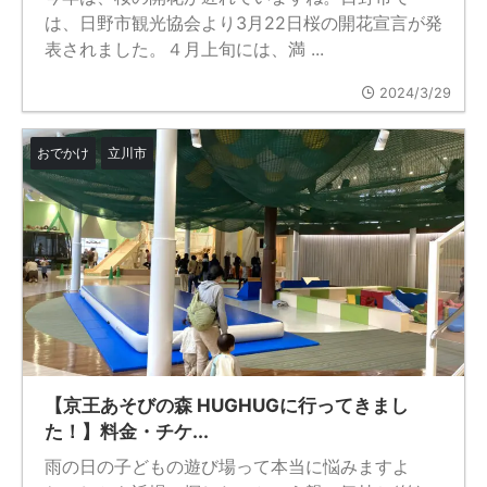
は、日野市観光協会より3月22日桜の開花宣言が発
表されました。４月上旬には、満 ...
2024/3/29
おでかけ
立川市
【京王あそびの森 HUGHUGに行ってきまし
た！】料金・チケ...
雨の日の子どもの遊び場って本当に悩みますよ