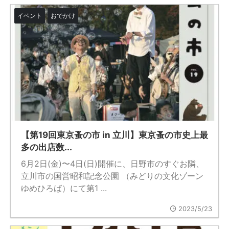
イベント
おでかけ
【第19回東京蚤の市 in 立川】東京蚤の市史上最
多の出店数...
6月2日(金)〜4日(日)開催に、日野市のすぐお隣、
立川市の国営昭和記念公園 （みどりの文化ゾーン
ゆめひろば）にて第1 ...
2023/5/23