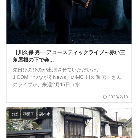
【川久保 秀一 アコースティックライブ～赤い三
角屋根の下で会...
先日ひのひのが出演させていただいた、
J:COM「つながるNews」のMC 川久保 秀一さん
のライブが、来週2月15日（水 ...
2023/2/10
そば
和菓子
調布市