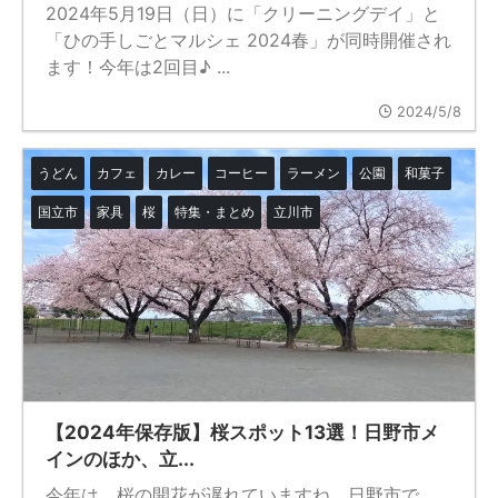
2024年5月19日（日）に「クリーニングデイ」と
「ひの手しごとマルシェ 2024春」が同時開催され
ます！今年は2回目♪ ...
2024/5/8
うどん
カフェ
カレー
コーヒー
ラーメン
公園
和菓子
国立市
家具
桜
特集・まとめ
立川市
【2024年保存版】桜スポット13選！日野市メ
インのほか、立...
今年は、桜の開花が遅れていますね。日野市で