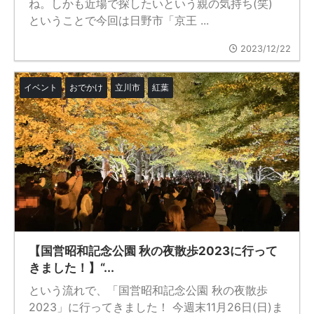
ね。しかも近場で探したいという親の気持ち(笑)
ということで今回は日野市「京王 ...
2023/12/22
イベント
おでかけ
立川市
紅葉
【国営昭和記念公園 秋の夜散歩2023に行って
きました！】“...
という流れで、「国営昭和記念公園 秋の夜散歩
2023」に行ってきました！ 今週末11月26日(日)ま