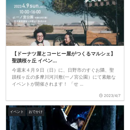
【ドーナツ屋とコーヒー屋がつくるマルシェ】
聖蹟桜ヶ丘 イベン...
今週末４月９日（日）に、日野市のすぐお隣、聖
蹟桜ヶ丘の多摩川河川敷(一ノ宮公園）にて素敵な
イベントが開催されます！ 「せ ...
2023/4/7
イベント
おでかけ