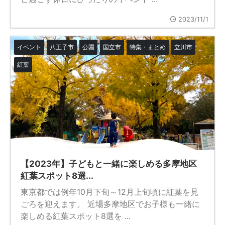
2023/11/1
イベント
八王子市
公園
国立市
特集・まとめ
立川市
紅葉
【2023年】子どもと一緒に楽しめる多摩地区
紅葉スポット8選...
東京都では例年10月下旬～12月上旬頃に紅葉を見
ごろを迎えます。 近場多摩地区でお子様も一緒に
楽しめる紅葉スポット8選を ...