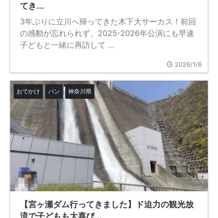
てき...
3年ぶりに立川へ帰ってきた木下大サーカス！前回
の感動が忘れられず、2025-2026年公演にも早速
子どもと一緒に再訪して ...
2026/1/6
おでかけ
パン
神奈川県
【宮ヶ瀬ダム行ってきました】ド迫力の観光放
流で子どもも大喜び...