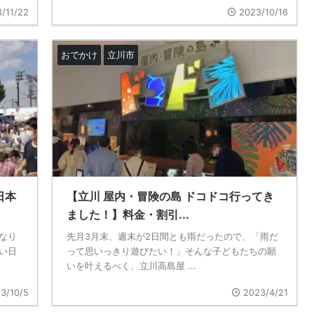
/11/22
2023/10/16
おでかけ
立川市
日本
【立川 屋内・冒険の島 ドコドコ行ってき
ました！】料金・割引...
なり
先月3月末、週末が2日間とも雨だったので、「雨だ
い日
って思いっきり遊びたい！」そんな子どもたちの願
いを叶えるべく、立川高島屋 ...
3/10/5
2023/4/21