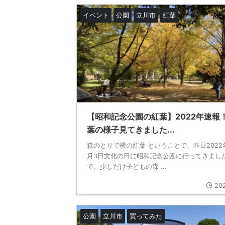
イベント
公園
立川市
紅葉
【昭和記念公園の紅葉】2022年速報
葉の様子見てきました...
森のとりで横の紅葉 ということで、昨日2022年
月3日文化の日に昭和記念公園に行ってきまし
で、少しだけ子どもの森 ...
202
公園
立川市
買ってみた