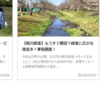
・ピ
【根川緑道】もうすぐ開花？緑道に広がる
桜並木！事前調査！
、子
今回は日野のお隣、立川市の根川緑道へ行ってきま
風に
した！ JR立川駅南口から徒歩約15分、多摩モノレー
ル柴崎体育館駅から徒歩 ...
1/4/24
2021/3/17