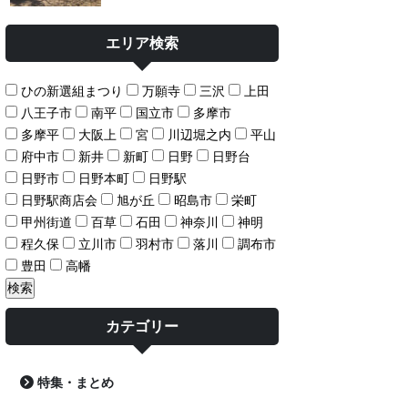
エリア検索
ひの新選組まつり
万願寺
三沢
上田
八王子市
南平
国立市
多摩市
多摩平
大阪上
宮
川辺堀之内
平山
府中市
新井
新町
日野
日野台
日野市
日野本町
日野駅
日野駅商店会
旭が丘
昭島市
栄町
甲州街道
百草
石田
神奈川
神明
程久保
立川市
羽村市
落川
調布市
豊田
高幡
カテゴリー
特集・まとめ