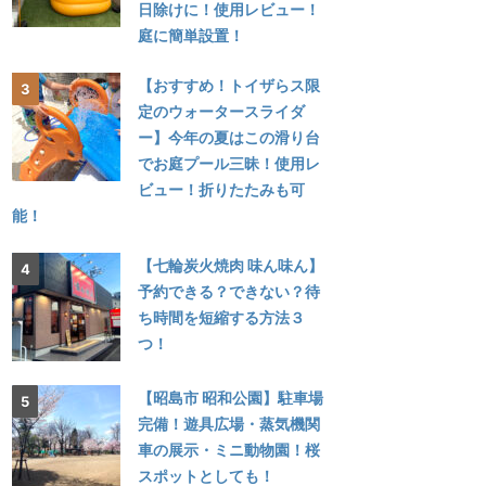
日除けに！使用レビュー！
庭に簡単設置！
【おすすめ！トイザらス限
定のウォータースライダ
ー】今年の夏はこの滑り台
でお庭プール三昧！使用レ
ビュー！折りたたみも可
能！
【七輪炭火焼肉 味ん味ん】
予約できる？できない？待
ち時間を短縮する方法３
つ！
【昭島市 昭和公園】駐車場
完備！遊具広場・蒸気機関
車の展示・ミニ動物園！桜
スポットとしても！