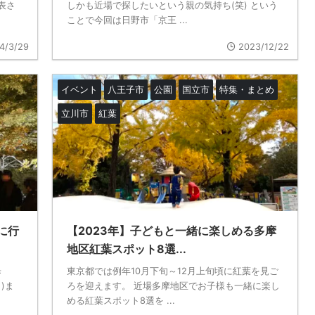
表さ
しかも近場で探したいという親の気持ち(笑) という
ことで今回は日野市「京王 ...
4/3/29
2023/12/22
イベント
八王子市
公園
国立市
特集・まとめ
立川市
紅葉
に行
【2023年】子どもと一緒に楽しめる多摩
地区紅葉スポット8選...
歩
東京都では例年10月下旬～12月上旬頃に紅葉を見ご
)ま
ろを迎えます。 近場多摩地区でお子様も一緒に楽し
める紅葉スポット8選を ...