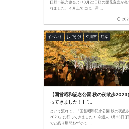
日野市観光協会より3月22日桜の開花宣言が発
れました。４月上旬には、満 ...
202
イベント
おでかけ
立川市
紅葉
【国営昭和記念公園 秋の夜散歩2023
ってきました！】“...
という流れで、「国営昭和記念公園 秋の夜散
2023」に行ってきました！ 今週末11月26日(日
でと残り期間わずかで ...