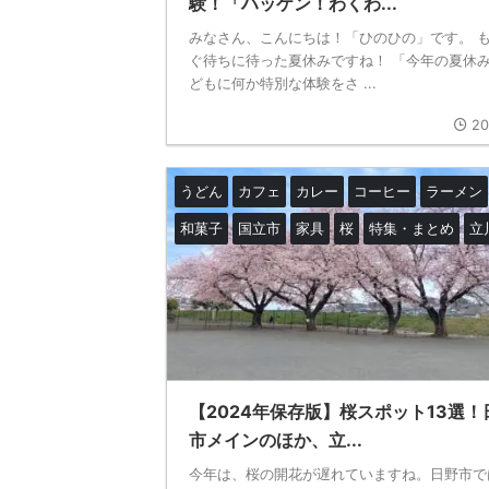
験！「ハッケン！わくわ...
みなさん、こんにちは！「ひのひの」です。 
ぐ待ちに待った夏休みですね！ 「今年の夏休
どもに何か特別な体験をさ ...
20
うどん
カフェ
カレー
コーヒー
ラーメン
和菓子
国立市
家具
桜
特集・まとめ
立
【2024年保存版】桜スポット13選！
市メインのほか、立...
今年は、桜の開花が遅れていますね。日野市で