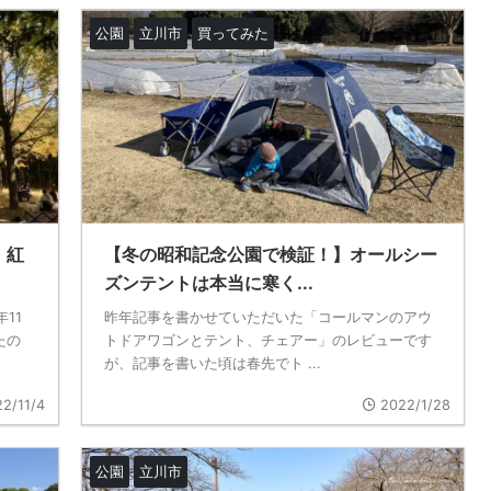
公園
立川市
買ってみた
！紅
【冬の昭和記念公園で検証！】オールシー
ズンテントは本当に寒く...
11
昨年記事を書かせていただいた「コールマンのアウ
たの
トドアワゴンとテント、チェアー」のレビューです
が、記事を書いた頃は春先でト ...
2/11/4
2022/1/28
公園
立川市