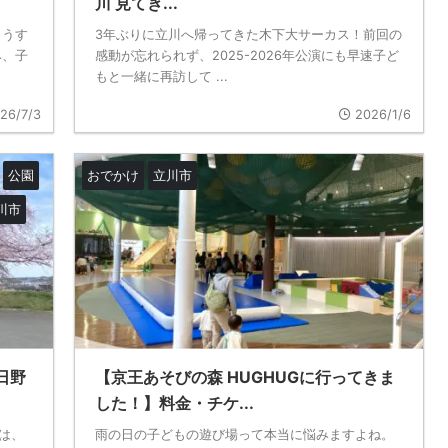
川 見てき...
もうす
3年ぶりに立川へ帰ってきた木下大サーカス！前回の
み、子
感動が忘れられず、2025-2026年公演にも早速子ど
もと一緒に再訪して ...
26/7/3
2026/1/6
公園
おでかけ
立川市
川市
日野
【京王あそびの森 HUGHUGに行ってきま
した！】料金・チケ...
は、
雨の日の子どもの遊び場って本当に悩みますよね。