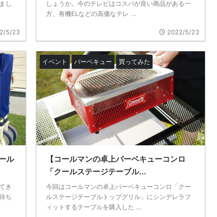
まし
しょうか。今のテレビはコスパが良い商品がある一
方、有機ELなどの高価なテレ ...
2/5/23
2022/5/23
イベント
バーベキュー
買ってみた
ール
【コールマンの卓上バーベキューコンロ
「クールステージテーブル...
てき
今回はコールマンの卓上バーベキューコンロ「クー
待ち
ルステージテーブルトップグリル」にシンデレラフ
ィットするテーブルを購入した ...