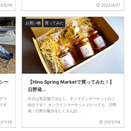
2/5/16
2022/4/27
お買い物
買ってみた
シー
【Hino Spring Marketで買ってみた！】
日野発...
アウ
今日は実店舗ではなく、オンラインマーケットのご
です
紹介です！ オンラインマーケットといっても、日野
発！日野の魅力をたくさん詰 ...
2/1/28
2021/7/6