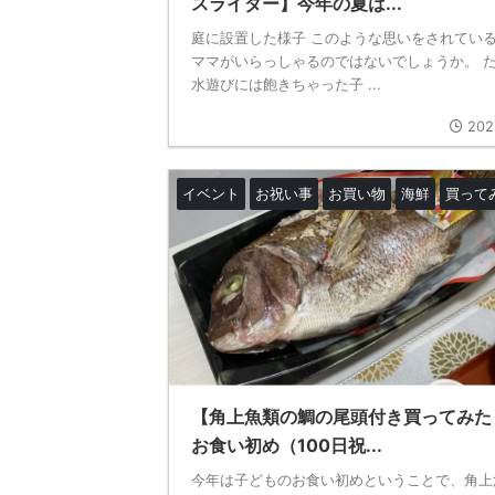
スライダー】今年の夏は...
庭に設置した様子 このような思いをされてい
ママがいらっしゃるのではないでしょうか。 
水遊びには飽きちゃった子 ...
202
イベント
お祝い事
お買い物
海鮮
買って
【角上魚類の鯛の尾頭付き買ってみた
お食い初め（100日祝...
今年は子どものお食い初めということで、角上