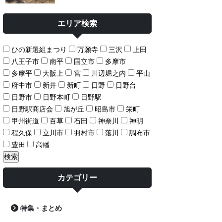
エリア検索
ひの新選組まつり
万願寺
三沢
上田
八王子市
南平
国立市
多摩市
多摩平
大阪上
宮
川辺堀之内
平山
府中市
新井
新町
日野
日野台
日野市
日野本町
日野駅
日野駅商店会
旭が丘
昭島市
栄町
甲州街道
百草
石田
神奈川
神明
程久保
立川市
羽村市
落川
調布市
豊田
高幡
カテゴリー
特集・まとめ