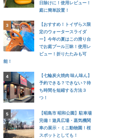
日除けに！使用レビュー！
庭に簡単設置！
【おすすめ！トイザらス限
定のウォータースライダ
ー】今年の夏はこの滑り台
でお庭プール三昧！使用レ
ビュー！折りたたみも可
能！
【七輪炭火焼肉 味ん味ん】
予約できる？できない？待
ち時間を短縮する方法３
つ！
【昭島市 昭和公園】駐車場
完備！遊具広場・蒸気機関
車の展示・ミニ動物園！桜
スポットとしても！