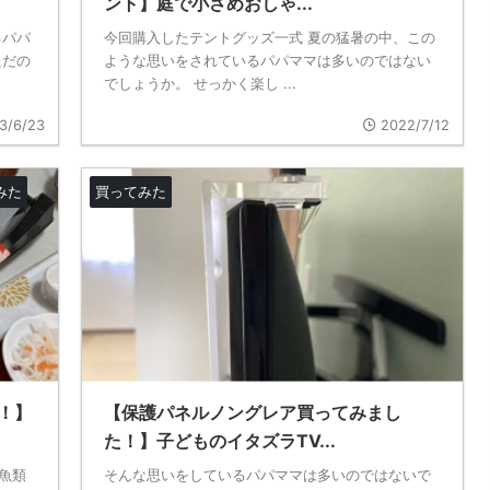
ント】庭で小さめおしゃ...
るパパ
今回購入したテントグッズ一式 夏の猛暑の中、この
ただの
ような思いをされているパパママは多いのではない
でしょうか。 せっかく楽し ...
3/6/23
2022/7/12
みた
買ってみた
！】
【保護パネルノングレア買ってみまし
た！】子どものイタズラTV...
魚類
そんな思いをしているパパママは多いのではないで