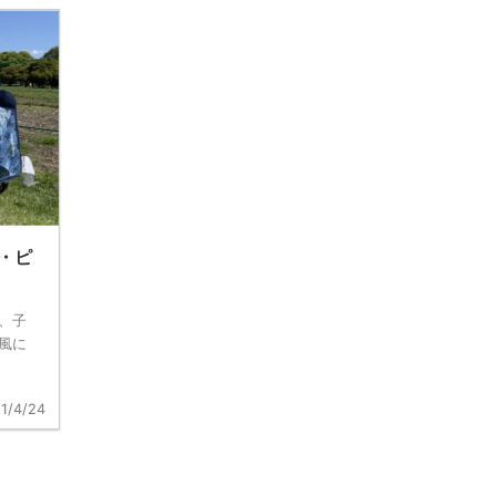
・ピ
、子
風に
1/4/24