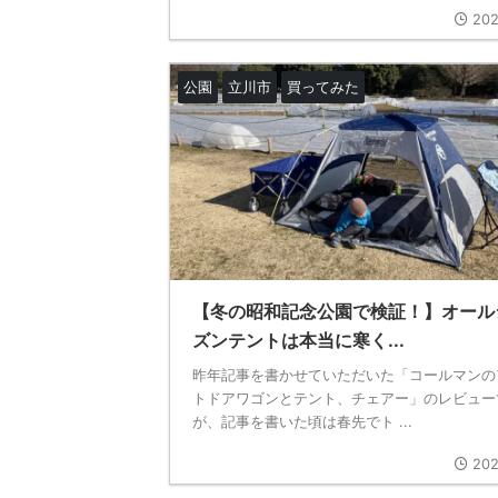
202
公園
立川市
買ってみた
【冬の昭和記念公園で検証！】オール
ズンテントは本当に寒く...
昨年記事を書かせていただいた「コールマンの
トドアワゴンとテント、チェアー」のレビュー
が、記事を書いた頃は春先でト ...
202