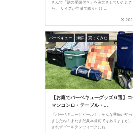
さんで「鯛の尾頭付き」を注文させていただき
た。 サイズが立派で飾り付け ...
202
バーベキュー
海鮮
買ってみた
【お庭でバーベキューグッズ６選】コ
マンコンロ・テーブル・...
「バーベキューとビール！」そんな季節がやっ
ましたね！まだまだ夏本番前ではありますが、
きれずゴールデンウィークにお ...