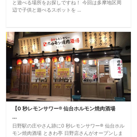
と遊べる場所をお探しですね！ 今回は多摩地区周
辺で子供と遊べるスポットを ...
【0 秒レモンサワー® 仙台ホルモン焼⾁酒場
...
日野駅の庄やさん跡に0 秒レモンサワー® 仙台ホル
モン焼肉酒場 ときわ亭 日野店さんがオープンしま