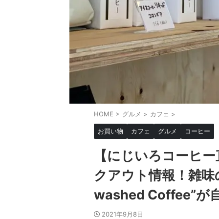
HOME
>
グルメ
>
カフェ
>
お買い物
カフェ
グルメ
コーヒー
【にじいろコーヒー
クアウト情報！雑味の
washed Coffee”
2021年9月8日