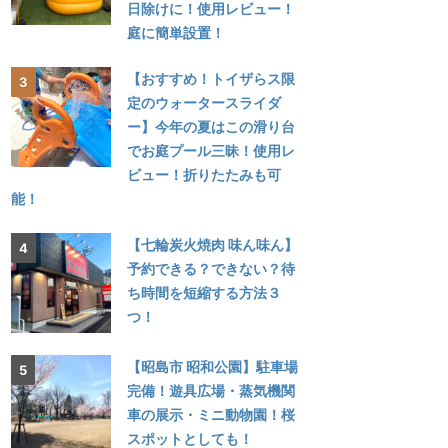
日除けに！使用レビュー！
庭に簡単設置！
【おすすめ！トイザらス限
定のウォータースライダ
ー】今年の夏はこの滑り台
でお庭プール三昧！使用レ
ビュー！折りたたみも可
能！
【七輪炭火焼肉 味ん味ん】
予約できる？できない？待
ち時間を短縮する方法３
つ！
【昭島市 昭和公園】駐車場
完備！遊具広場・蒸気機関
車の展示・ミニ動物園！桜
スポットとしても！