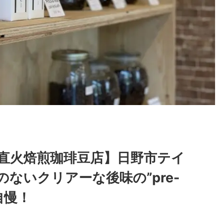
直火焙煎珈琲豆店】日野市テイ
ないクリアーな後味の”pre-
が自慢！