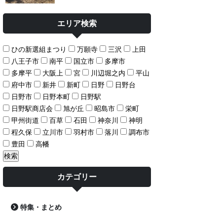
エリア検索
ひの新選組まつり
万願寺
三沢
上田
八王子市
南平
国立市
多摩市
多摩平
大阪上
宮
川辺堀之内
平山
府中市
新井
新町
日野
日野台
日野市
日野本町
日野駅
日野駅商店会
旭が丘
昭島市
栄町
甲州街道
百草
石田
神奈川
神明
程久保
立川市
羽村市
落川
調布市
豊田
高幡
カテゴリー
特集・まとめ