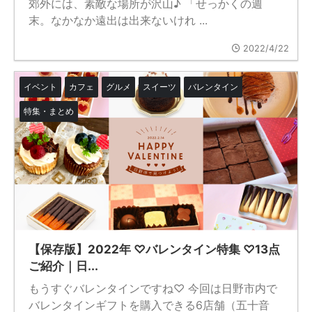
郊外には、素敵な場所が沢山♪ 「せっかくの週
末。なかなか遠出は出来ないけれ ...
2022/4/22
イベント
カフェ
グルメ
スイーツ
バレンタイン
特集・まとめ
【保存版】2022年 ♡バレンタイン特集 ♡13点
ご紹介｜日...
もうすぐバレンタインですね♡ 今回は日野市内で
バレンタインギフトを購入できる6店舗（五十音