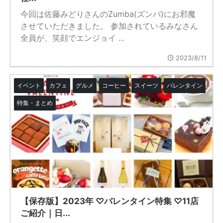
今回は佐藤みどりさんのZumba(ズンバ)にお邪魔
させていただきました。 参加されているみなさん
全員が、笑顔でエンジョイ ...
2023/8/11
イベント
カフェ
グルメ
コーヒー
スイーツ
バレンタイン
特集・まとめ
【保存版】2023年 ♡バレンタイン特集 ♡11店
ご紹介｜日...