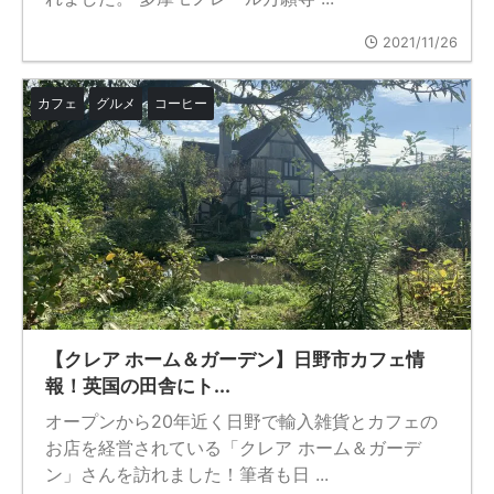
2021/11/26
カフェ
グルメ
コーヒー
【クレア ホーム＆ガーデン】日野市カフェ情
報！英国の田舎にト...
オープンから20年近く日野で輸入雑貨とカフェの
お店を経営されている「クレア ホーム＆ガーデ
ン」さんを訪れました！筆者も日 ...