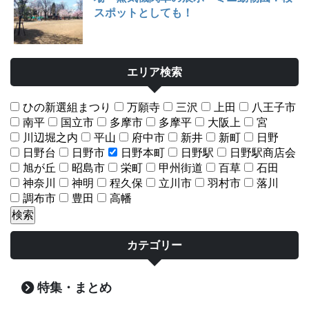
スポットとしても！
エリア検索
ひの新選組まつり
万願寺
三沢
上田
八王子市
南平
国立市
多摩市
多摩平
大阪上
宮
川辺堀之内
平山
府中市
新井
新町
日野
日野台
日野市
日野本町
日野駅
日野駅商店会
旭が丘
昭島市
栄町
甲州街道
百草
石田
神奈川
神明
程久保
立川市
羽村市
落川
調布市
豊田
高幡
カテゴリー
特集・まとめ