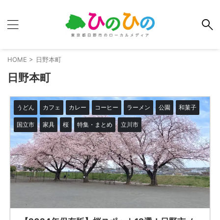
HOME
>
日野本町
日野本町
うどん
カフェ
カレー
コーヒー
ラーメン
公園
和菓子
国立市
家具
桜
特集・まとめ
立川市