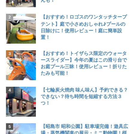
【おすすめ！ロゴスのワンタッチタープ
テント】庭で小さめおしゃれ♪プールの
日除けに！使用レビュー！庭に簡単設
置！
【おすすめ！トイザらス限定のウォータ
ースライダー】今年の夏はこの滑り台で
お庭プール三昧！使用レビュー！折りた
たみも可能！
【七輪炭火焼肉 味ん味ん】予約できる？
できない？待ち時間を短縮する方法３
つ！
【昭島市 昭和公園】駐車場完備！遊具広
場・蒸気機関車の展示・ミニ動物園！桜