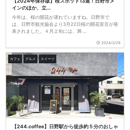
【2024年保存版】桜スポット13選！日野市メ
インのほか、立...
今年は、桜の開花が遅れていますね。日野市で
は、日野市観光協会より3月22日桜の開花宣言が発
表されました。４月上旬には、満 ...
2024/3/29
カフェ
グルメ
スイーツ
【244.coffee】日野駅から徒歩約５分のおしゃ