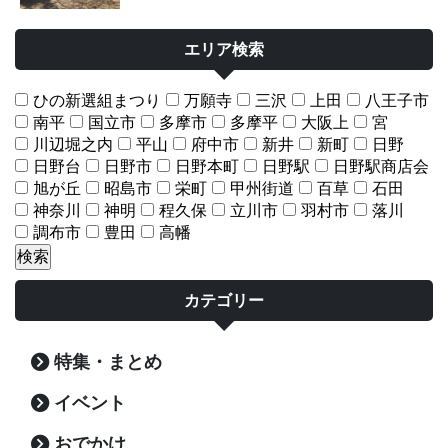
エリア検索
ひの新選組まつり
万願寺
三沢
上田
八王子市
南平
国立市
多摩市
多摩平
大阪上
宮
川辺堀之内
平山
府中市
新井
新町
日野
日野台
日野市
日野本町
日野駅
日野駅商店会
旭が丘
昭島市
栄町
甲州街道
百草
石田
神奈川
神明
程久保
立川市
羽村市
落川
調布市
豊田
高幡
カテゴリー
特集・まとめ
イベント
おでかけ