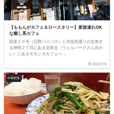
【ももんがカフェ＆ロースタリー】家族連れOK
な癒し系カフェ
国道２０号（日野バイパス）と市役所通りの交差す
る神明２丁目にある交差点（ウェルパークさん向か
い）にあるモモンガカフェへ ...
2020/7/6
中華料理