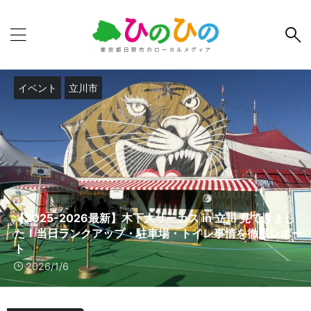
PR
イベント
【日野駅周辺がもっとお得に！】最大10%戻ってくる！日
野駅商店会PayPayクーポンキャンペーンが1月18日(日)か
らスタート！
2026/1/6