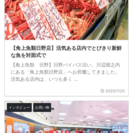
【角上魚類日野店】活気ある店内でとびきり新鮮
な魚を対面式で
【角上魚類 日野】日野バイパス沿い、川辺堀之内
にある「角上魚類日野店」へお邪魔してきました。
活気ある店内は、いつも多く ...
2020/7/20
インタビュー
お買い物