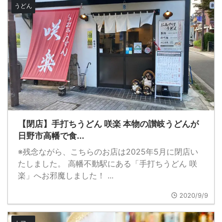
うどん
【閉店】手打ちうどん 咲楽 本物の讃岐うどんが
日野市高幡で食...
※残念ながら、こちらのお店は2025年5月に閉店い
たしました。 高幡不動駅にある「手打ちうどん 咲
楽」へお邪魔しました！ ...
2020/9/9