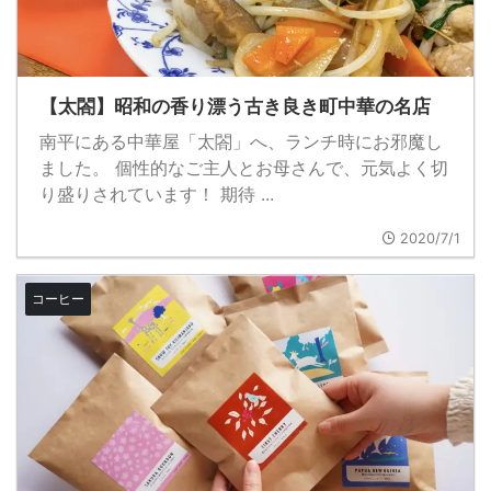
【太閤】昭和の香り漂う古き良き町中華の名店
南平にある中華屋「太閤」へ、ランチ時にお邪魔し
ました。 個性的なご主人とお母さんで、元気よく切
り盛りされています！ 期待 ...
2020/7/1
コーヒー