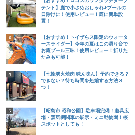
【おすすめ！ロゴスのワンタッチタープ
テント】庭で小さめおしゃれ♪プールの
日除けに！使用レビュー！庭に簡単設
置！
【おすすめ！トイザらス限定のウォータ
ースライダー】今年の夏はこの滑り台で
お庭プール三昧！使用レビュー！折りた
たみも可能！
【七輪炭火焼肉 味ん味ん】予約できる？
できない？待ち時間を短縮する方法３
つ！
【昭島市 昭和公園】駐車場完備！遊具広
場・蒸気機関車の展示・ミニ動物園！桜
スポットとしても！