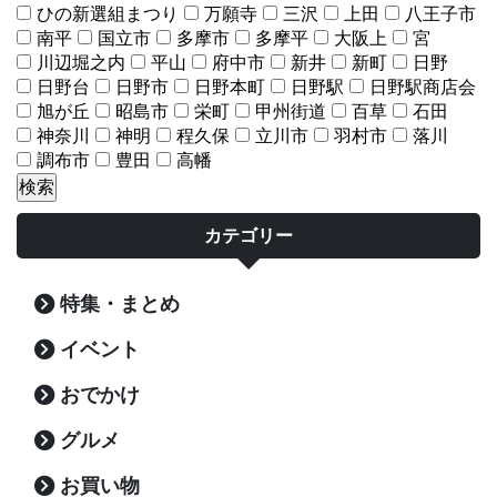
ひの新選組まつり
万願寺
三沢
上田
八王子市
南平
国立市
多摩市
多摩平
大阪上
宮
川辺堀之内
平山
府中市
新井
新町
日野
日野台
日野市
日野本町
日野駅
日野駅商店会
旭が丘
昭島市
栄町
甲州街道
百草
石田
神奈川
神明
程久保
立川市
羽村市
落川
調布市
豊田
高幡
カテゴリー
特集・まとめ
イベント
おでかけ
グルメ
お買い物