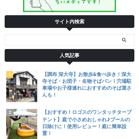
サイト内検索
人気記事
【調布 深大寺】お散歩&食べ歩き！深大
寺そば・お団子・名物そばパン！穴場駐
車場やお子様連れにおすすめのそば屋さ
んも！
【おすすめ！ロゴスのワンタッチタープ
テント】庭で小さめおしゃれ♪プールの
日除けに！使用レビュー！庭に簡単設
置！