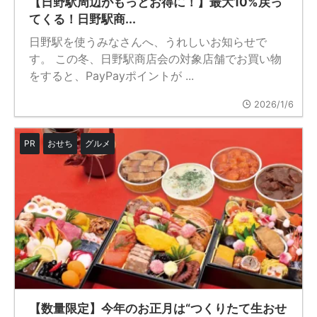
【日野駅周辺がもっとお得に！】最大10%戻っ
てくる！日野駅商...
日野駅を使うみなさんへ、うれしいお知らせで
す。 この冬、日野駅商店会の対象店舗でお買い物
をすると、PayPayポイントが ...
2026/1/6
PR
おせち
グルメ
【数量限定】今年のお正月は“つくりたて生おせ