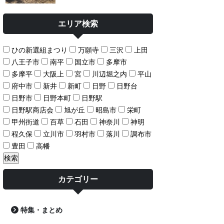
エリア検索
ひの新選組まつり
万願寺
三沢
上田
八王子市
南平
国立市
多摩市
多摩平
大阪上
宮
川辺堀之内
平山
府中市
新井
新町
日野
日野台
日野市
日野本町
日野駅
日野駅商店会
旭が丘
昭島市
栄町
甲州街道
百草
石田
神奈川
神明
程久保
立川市
羽村市
落川
調布市
豊田
高幡
カテゴリー
特集・まとめ