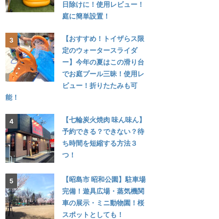
日除けに！使用レビュー！
庭に簡単設置！
【おすすめ！トイザらス限
定のウォータースライダ
ー】今年の夏はこの滑り台
でお庭プール三昧！使用レ
ビュー！折りたたみも可
能！
【七輪炭火焼肉 味ん味ん】
予約できる？できない？待
ち時間を短縮する方法３
つ！
【昭島市 昭和公園】駐車場
完備！遊具広場・蒸気機関
車の展示・ミニ動物園！桜
スポットとしても！