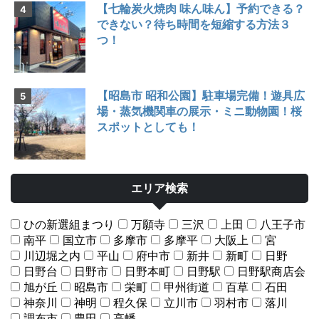
【七輪炭火焼肉 味ん味ん】予約できる？
できない？待ち時間を短縮する方法３
つ！
【昭島市 昭和公園】駐車場完備！遊具広
場・蒸気機関車の展示・ミニ動物園！桜
スポットとしても！
エリア検索
ひの新選組まつり
万願寺
三沢
上田
八王子市
南平
国立市
多摩市
多摩平
大阪上
宮
川辺堀之内
平山
府中市
新井
新町
日野
日野台
日野市
日野本町
日野駅
日野駅商店会
旭が丘
昭島市
栄町
甲州街道
百草
石田
神奈川
神明
程久保
立川市
羽村市
落川
調布市
豊田
高幡