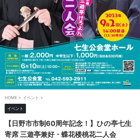
HOME
>
イベント
>
イベント
【日野市市制60周年記念！】ひの亭七生
寄席 三遊亭兼好・蝶花楼桃花二人会