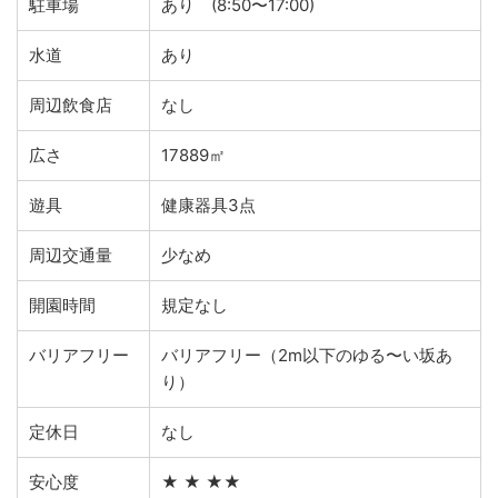
駐車場
あり (8:50〜17:00)
水道
あり
周辺飲食店
なし
広さ
17889㎡
遊具
健康器具3点
周辺交通量
少なめ
開園時間
規定なし
バリアフリー
バリアフリー（2m以下のゆる〜い坂あ
り）
定休日
なし
安心度
★ ★ ★★