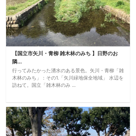
【国立市矢川・青柳 雑木林のみち 】日野のお
隣...
行ってみたかった湧水のある景色。矢川・青柳「雑
木林のみち」：その1.「矢川緑地保全地域」 水辺を
訪ねて。国立「雑木林のみ ...