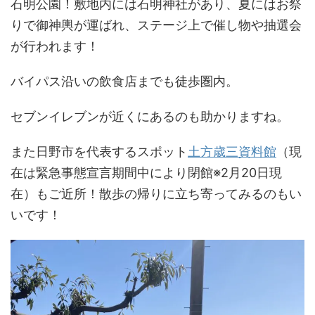
石明公園！敷地内には石明神社があり、夏にはお祭
りで御神輿が運ばれ、ステージ上で催し物や抽選会
が行われます！
バイパス沿いの飲食店までも徒歩圏内。
セブンイレブンが近くにあるのも助かりますね。
また日野市を代表するスポット
土方歳三資料館
（現
在は緊急事態宣言期間中により閉館※2月20日現
在）もご近所！散歩の帰りに立ち寄ってみるのもい
いです！