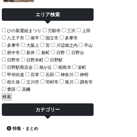
エリア検索
ひの新選組まつり
万願寺
三沢
上田
八王子市
南平
国立市
多摩市
多摩平
大阪上
宮
川辺堀之内
平山
府中市
新井
新町
日野
日野台
日野市
日野本町
日野駅
日野駅商店会
旭が丘
昭島市
栄町
甲州街道
百草
石田
神奈川
神明
程久保
立川市
羽村市
落川
調布市
豊田
高幡
カテゴリー
特集・まとめ