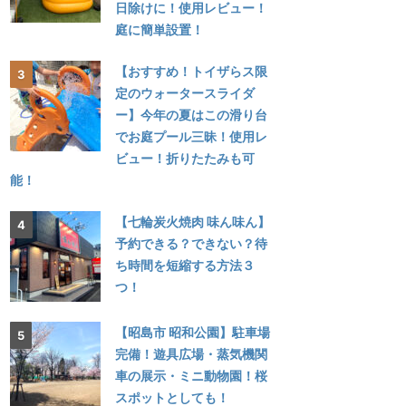
日除けに！使用レビュー！
庭に簡単設置！
【おすすめ！トイザらス限
定のウォータースライダ
ー】今年の夏はこの滑り台
でお庭プール三昧！使用レ
ビュー！折りたたみも可
能！
【七輪炭火焼肉 味ん味ん】
予約できる？できない？待
ち時間を短縮する方法３
つ！
【昭島市 昭和公園】駐車場
完備！遊具広場・蒸気機関
車の展示・ミニ動物園！桜
スポットとしても！