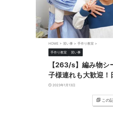
HOME
>
習い事
>
手作り教室
>
手作り教室
習い事
【263/s】編み物
子様連れも大歓迎！
2023年1月13日
この記