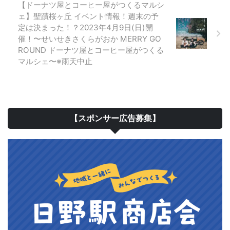
【ドーナツ屋とコーヒー屋がつくるマルシ
ェ】聖蹟桜ヶ丘 イベント情報！週末の予
定は決まった！？2023年4月9日(日)開
催！〜せいせきさくらがおか MERRY GO
ROUND ドーナツ屋とコーヒー屋がつくる
マルシェ〜※雨天中止
【スポンサー広告募集】