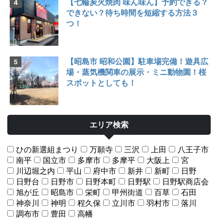
【七輪炭火焼肉 味ん味ん】予約できる？
できない？待ち時間を短縮する方法３
つ！
【昭島市 昭和公園】駐車場完備！遊具広
場・蒸気機関車の展示・ミニ動物園！桜
スポットとしても！
エリア検索
ひの新選組まつり
万願寺
三沢
上田
八王子市
南平
国立市
多摩市
多摩平
大阪上
宮
川辺堀之内
平山
府中市
新井
新町
日野
日野台
日野市
日野本町
日野駅
日野駅商店会
旭が丘
昭島市
栄町
甲州街道
百草
石田
神奈川
神明
程久保
立川市
羽村市
落川
調布市
豊田
高幡