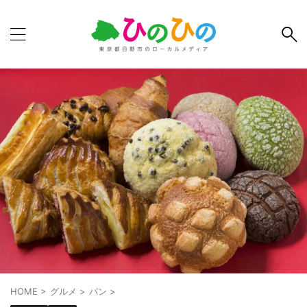
HOME
>
グルメ
>
パン
>