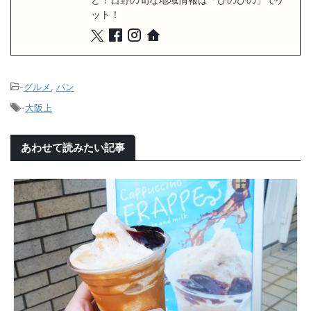
ット！
-
グルメ
,
パン
-
大阪上
あわせて読みたい記事