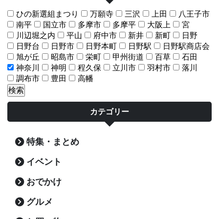
ひの新選組まつり
万願寺
三沢
上田
八王子市
南平
国立市
多摩市
多摩平
大阪上
宮
川辺堀之内
平山
府中市
新井
新町
日野
日野台
日野市
日野本町
日野駅
日野駅商店会
旭が丘
昭島市
栄町
甲州街道
百草
石田
神奈川
神明
程久保
立川市
羽村市
落川
調布市
豊田
高幡
カテゴリー
特集・まとめ
イベント
おでかけ
グルメ