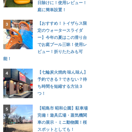
日除けに！使用レビュー！
庭に簡単設置！
【おすすめ！トイザらス限
定のウォータースライダ
ー】今年の夏はこの滑り台
でお庭プール三昧！使用レ
ビュー！折りたたみも可
能！
【七輪炭火焼肉 味ん味ん】
予約できる？できない？待
ち時間を短縮する方法３
つ！
【昭島市 昭和公園】駐車場
完備！遊具広場・蒸気機関
車の展示・ミニ動物園！桜
スポットとしても！