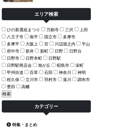
エリア検索
ひの新選組まつり
万願寺
三沢
上田
八王子市
南平
国立市
多摩市
多摩平
大阪上
宮
川辺堀之内
平山
府中市
新井
新町
日野
日野台
日野市
日野本町
日野駅
日野駅商店会
旭が丘
昭島市
栄町
甲州街道
百草
石田
神奈川
神明
程久保
立川市
羽村市
落川
調布市
豊田
高幡
カテゴリー
特集・まとめ