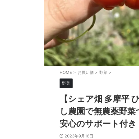
HOME
>
お買い物
>
野菜
>
野菜
【シェア畑 多摩平
し農園で無農薬野菜
安心のサポート付き
2023年9月16日