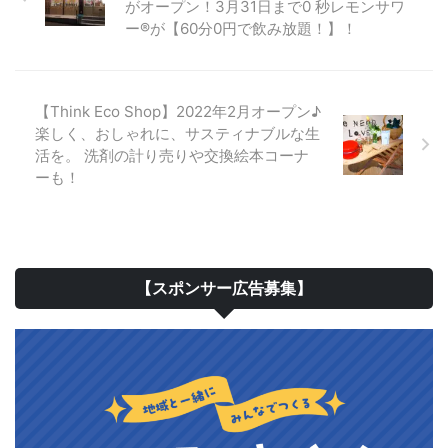
がオープン！3月31日まで0 秒レモンサワ
ー®が【60分0円で飲み放題！】！
【Think Eco Shop】2022年2月オープン♪
楽しく、おしゃれに、サスティナブルな生
活を。 洗剤の計り売りや交換絵本コーナ
ーも！
【スポンサー広告募集】