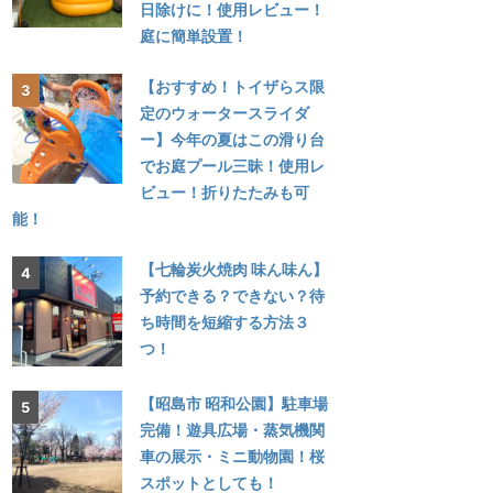
日除けに！使用レビュー！
庭に簡単設置！
【おすすめ！トイザらス限
定のウォータースライダ
ー】今年の夏はこの滑り台
でお庭プール三昧！使用レ
ビュー！折りたたみも可
能！
【七輪炭火焼肉 味ん味ん】
予約できる？できない？待
ち時間を短縮する方法３
つ！
【昭島市 昭和公園】駐車場
完備！遊具広場・蒸気機関
車の展示・ミニ動物園！桜
スポットとしても！