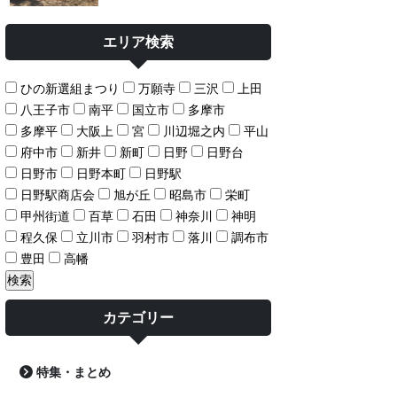
エリア検索
ひの新選組まつり
万願寺
三沢
上田
八王子市
南平
国立市
多摩市
多摩平
大阪上
宮
川辺堀之内
平山
府中市
新井
新町
日野
日野台
日野市
日野本町
日野駅
日野駅商店会
旭が丘
昭島市
栄町
甲州街道
百草
石田
神奈川
神明
程久保
立川市
羽村市
落川
調布市
豊田
高幡
カテゴリー
特集・まとめ