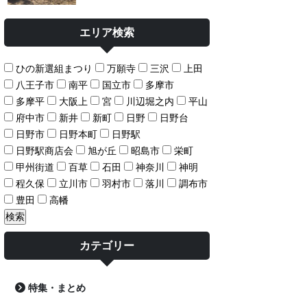
エリア検索
ひの新選組まつり
万願寺
三沢
上田
八王子市
南平
国立市
多摩市
多摩平
大阪上
宮
川辺堀之内
平山
府中市
新井
新町
日野
日野台
日野市
日野本町
日野駅
日野駅商店会
旭が丘
昭島市
栄町
甲州街道
百草
石田
神奈川
神明
程久保
立川市
羽村市
落川
調布市
豊田
高幡
カテゴリー
特集・まとめ