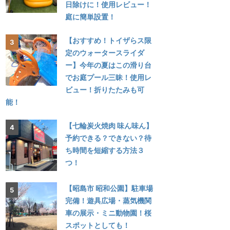
日除けに！使用レビュー！
庭に簡単設置！
【おすすめ！トイザらス限
定のウォータースライダ
ー】今年の夏はこの滑り台
でお庭プール三昧！使用レ
ビュー！折りたたみも可
能！
【七輪炭火焼肉 味ん味ん】
予約できる？できない？待
ち時間を短縮する方法３
つ！
【昭島市 昭和公園】駐車場
完備！遊具広場・蒸気機関
車の展示・ミニ動物園！桜
スポットとしても！