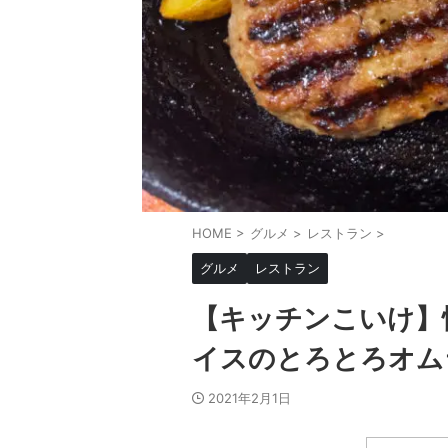
HOME
>
グルメ
>
レストラン
>
グルメ
レストラン
【キッチンこいけ】
イスのとろとろオム
2021年2月1日