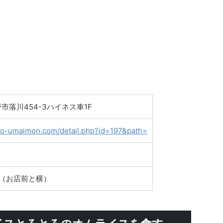
市落川454-3ハイネス車1F
ino-umaimon.com/detail.php?id=197&
path
=
台（お店前と横）