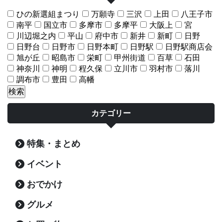
ひの新選組まつり
万願寺
三沢
上田
八王子市
南平
国立市
多摩市
多摩平
大阪上
宮
川辺堀之内
平山
府中市
新井
新町
日野
日野台
日野市
日野本町
日野駅
日野駅商店会
旭が丘
昭島市
栄町
甲州街道
百草
石田
神奈川
神明
程久保
立川市
羽村市
落川
調布市
豊田
高幡
カテゴリー
特集・まとめ
イベント
おでかけ
グルメ