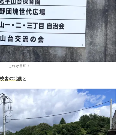
これが目印！
校舎の北側
と