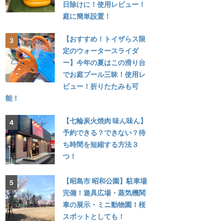
日除けに！使用レビュー！
庭に簡単設置！
【おすすめ！トイザらス限
定のウォータースライダ
ー】今年の夏はこの滑り台
でお庭プール三昧！使用レ
ビュー！折りたたみも可
能！
【七輪炭火焼肉 味ん味ん】
予約できる？できない？待
ち時間を短縮する方法３
つ！
【昭島市 昭和公園】駐車場
完備！遊具広場・蒸気機関
車の展示・ミニ動物園！桜
スポットとしても！