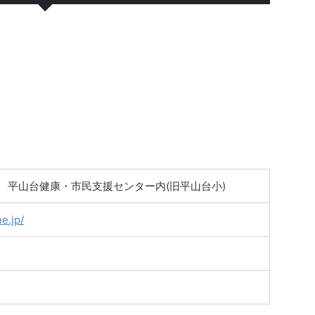
1 平山台健康・市民支援センター内(旧平山台小)
e.jp/