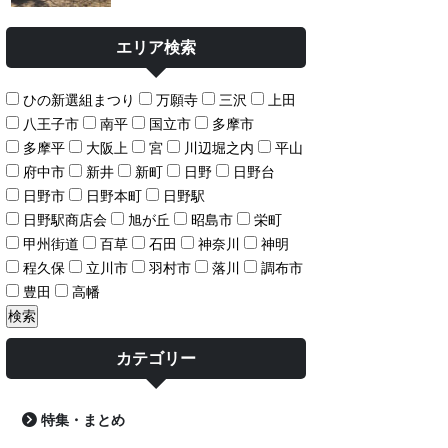
エリア検索
ひの新選組まつり
万願寺
三沢
上田
八王子市
南平
国立市
多摩市
多摩平
大阪上
宮
川辺堀之内
平山
府中市
新井
新町
日野
日野台
日野市
日野本町
日野駅
日野駅商店会
旭が丘
昭島市
栄町
甲州街道
百草
石田
神奈川
神明
程久保
立川市
羽村市
落川
調布市
豊田
高幡
カテゴリー
特集・まとめ