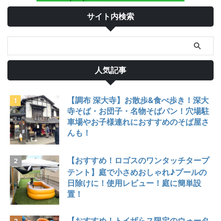
サイト内検索
人気記事
【調布 深大寺】お散歩&食べ歩き！深大
寺そば・お団子・名物そばパン！穴場駐
車場やお子様連れにおすすめのそば屋さ
んも！
【おすすめ！ロゴスのワンタッチタープ
テント】庭で小さめおしゃれ♪プールの
日除けに！使用レビュー！庭に簡単設
置！
【おすすめ！トイザらス限定のウォータ