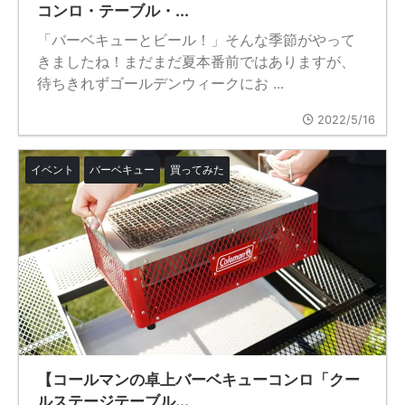
コンロ・テーブル・...
「バーベキューとビール！」そんな季節がやって
きましたね！まだまだ夏本番前ではありますが、
待ちきれずゴールデンウィークにお ...
2022/5/16
イベント
バーベキュー
買ってみた
【コールマンの卓上バーベキューコンロ「クー
ルステージテーブル...