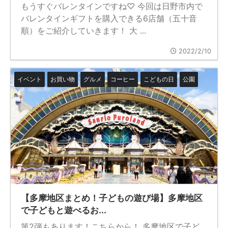
もうすぐバレンタインですね♡ 今回は日野市内で
バレンタインギフトを購入できる6店舗（五十音
順）をご紹介していきます！ 大 ...
2022/2/10
イベント
お買い物
グルメ
コーヒー
こどもの日
公園
【多摩地区まとめ！子どもの遊び場】多摩地区
で子どもと遊べるお...
第2弾もあります！こちらから！ 多摩地区で子ど