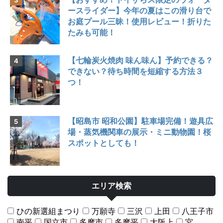
ースライダー】今年の夏はこの滑り台で
お庭プール三昧！使用レビュー！折りた
たみも可能！
【七輪炭火焼肉 味ん味ん】予約できる？
できない？待ち時間を短縮する方法３
つ！
【昭島市 昭和公園】駐車場完備！遊具広
場・蒸気機関車の展示・ミニ動物園！桜
スポットとしても！
エリア検索
ひの新選組まつり
万願寺
三沢
上田
八王子市
南平
国立市
多摩市
多摩平
大阪上
宮