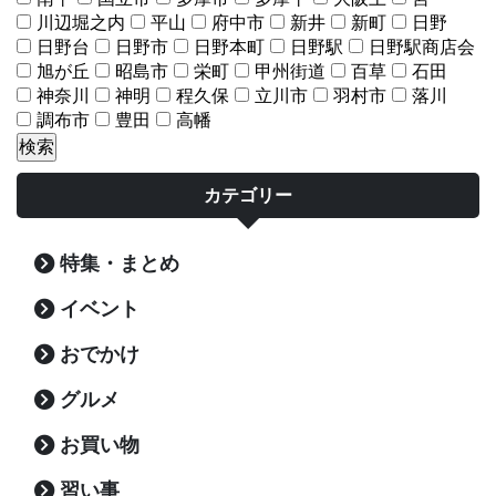
川辺堀之内
平山
府中市
新井
新町
日野
日野台
日野市
日野本町
日野駅
日野駅商店会
旭が丘
昭島市
栄町
甲州街道
百草
石田
神奈川
神明
程久保
立川市
羽村市
落川
調布市
豊田
高幡
カテゴリー
特集・まとめ
イベント
おでかけ
グルメ
お買い物
習い事