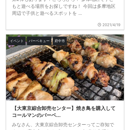
もと遊べる場所をお探しですね！ 今回は多摩地区
周辺で子供と遊べるスポットを ...
2021/4/19
イベント
バーベキュー
府中市
【大東京綜合卸売センター】焼き鳥を購入して
コールマンのバーベ...
みなさん、大東京綜合卸売センターってご存知で