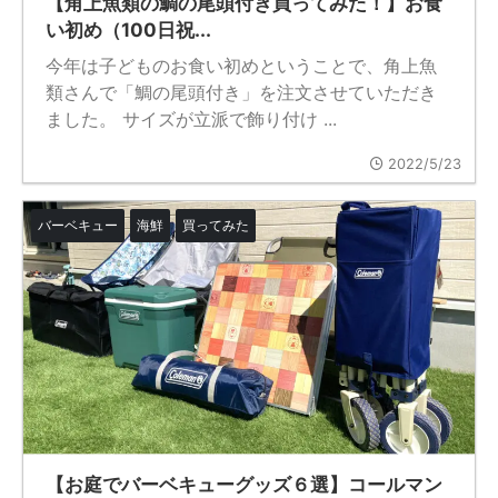
【角上魚類の鯛の尾頭付き買ってみた！】お食
い初め（100日祝...
今年は子どものお食い初めということで、角上魚
類さんで「鯛の尾頭付き」を注文させていただき
ました。 サイズが立派で飾り付け ...
2022/5/23
バーベキュー
海鮮
買ってみた
【お庭でバーベキューグッズ６選】コールマン