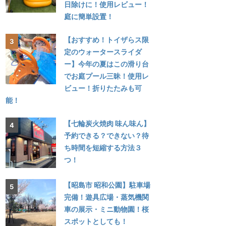
日除けに！使用レビュー！
庭に簡単設置！
【おすすめ！トイザらス限
定のウォータースライダ
ー】今年の夏はこの滑り台
でお庭プール三昧！使用レ
ビュー！折りたたみも可
能！
【七輪炭火焼肉 味ん味ん】
予約できる？できない？待
ち時間を短縮する方法３
つ！
【昭島市 昭和公園】駐車場
完備！遊具広場・蒸気機関
車の展示・ミニ動物園！桜
スポットとしても！