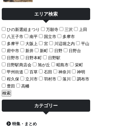
エリア検索
ひの新選組まつり
万願寺
三沢
上田
八王子市
南平
国立市
多摩市
多摩平
大阪上
宮
川辺堀之内
平山
府中市
新井
新町
日野
日野台
日野市
日野本町
日野駅
日野駅商店会
旭が丘
昭島市
栄町
甲州街道
百草
石田
神奈川
神明
程久保
立川市
羽村市
落川
調布市
豊田
高幡
カテゴリー
特集・まとめ