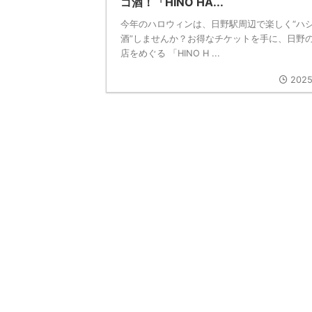
ゴ酒！「HINO HA...
今年のハロウィンは、日野駅周辺で楽しく“ハ
酒”しませんか？お得なチケットを手に、日野
店をめぐる 「HINO H ...
2025