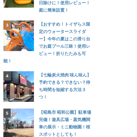
日除けに！使用レビュー！
庭に簡単設置！
【おすすめ！トイザらス限
定のウォータースライダ
ー】今年の夏はこの滑り台
でお庭プール三昧！使用レ
ビュー！折りたたみも可
能！
【七輪炭火焼肉 味ん味ん】
予約できる？できない？待
ち時間を短縮する方法３
つ！
【昭島市 昭和公園】駐車場
完備！遊具広場・蒸気機関
車の展示・ミニ動物園！桜
スポットとしても！