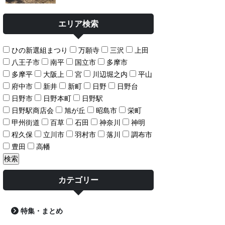
エリア検索
ひの新選組まつり
万願寺
三沢
上田
八王子市
南平
国立市
多摩市
多摩平
大阪上
宮
川辺堀之内
平山
府中市
新井
新町
日野
日野台
日野市
日野本町
日野駅
日野駅商店会
旭が丘
昭島市
栄町
甲州街道
百草
石田
神奈川
神明
程久保
立川市
羽村市
落川
調布市
豊田
高幡
カテゴリー
特集・まとめ