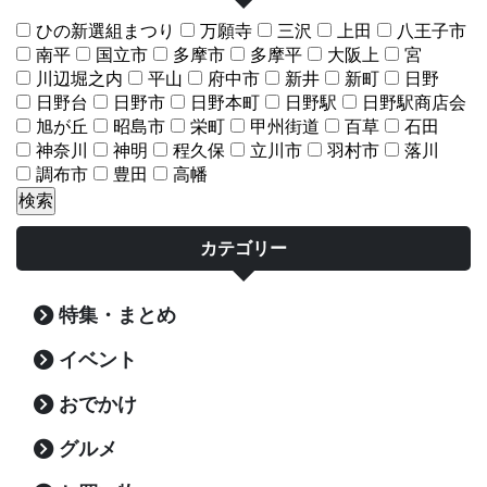
ひの新選組まつり
万願寺
三沢
上田
八王子市
南平
国立市
多摩市
多摩平
大阪上
宮
川辺堀之内
平山
府中市
新井
新町
日野
日野台
日野市
日野本町
日野駅
日野駅商店会
旭が丘
昭島市
栄町
甲州街道
百草
石田
神奈川
神明
程久保
立川市
羽村市
落川
調布市
豊田
高幡
カテゴリー
特集・まとめ
イベント
おでかけ
グルメ